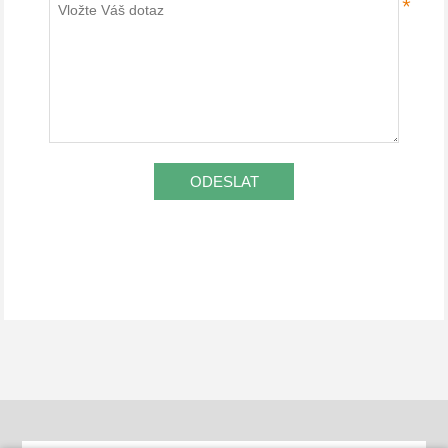
*
ODESLAT