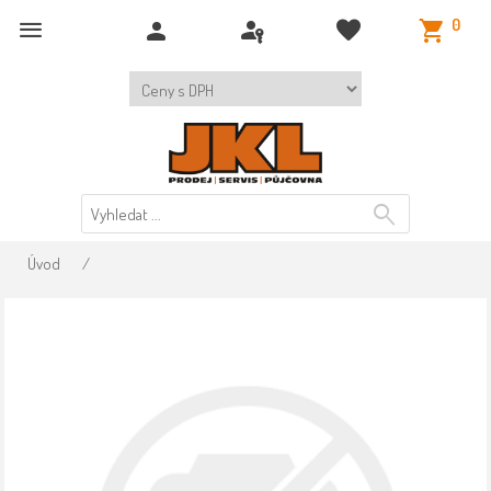
0
Úvod
/