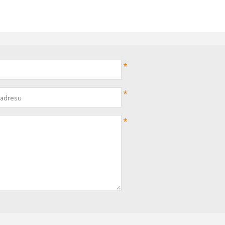
*
*
*