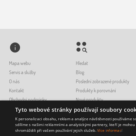
Mapa webu
Hledat
Servis a služby
Blog
O nás
Poslední zobrazené produkty
Kontakt
Produkty k porovnání
Obchodní podmínky
Nové produkty
Ochrana osobních údajů GDPR
Tyto webové stránky používají soubory cook
Napište nám
K personalizaci obsahu, reklam a analýze návštěvnosti používáme s
sdílíme s našimi reklamními a analytickými partnery, kteří je mohou 
shromáždili při vašem používání jejich služeb.
Více informací