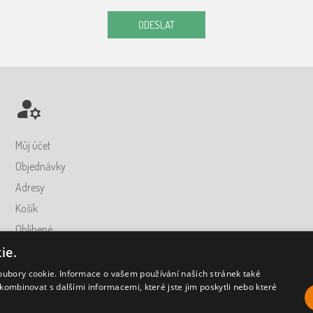
ODESLAT
Můj účet
Objednávky
Adresy
Košík
Oblíbené
ie.
oubory cookie. Informace o vašem používání našich stránek také
kombinovat s dalšími informacemi, které jste jim poskytli nebo které