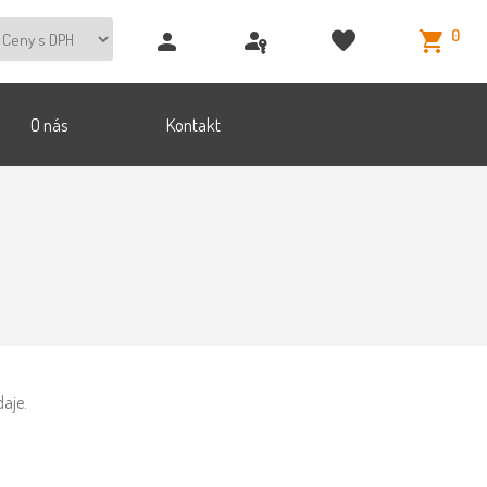
0
O nás
Kontakt
aje.