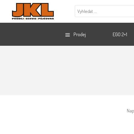
Prodej
EGO 2+1
Nap