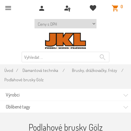
0
Úvod
/
Diamantová technika
/
Brusky, drážkovačky, frézy
/
Podlahové brusky Gölz
Výrobci
Oblíbené tagy
Podlahové brusky Gölz