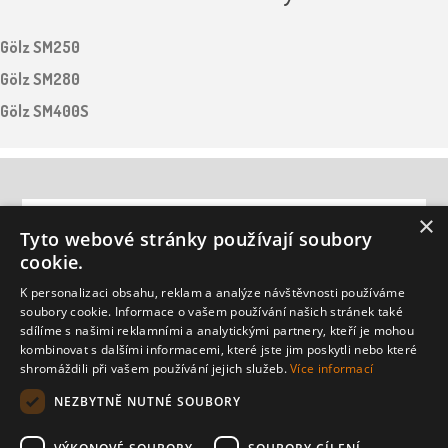
Gölz SM250
Gölz SM280
Gölz SM400S
INFORMACE
×
Tyto webové stránky používají soubory
cookie.
ZÁKAZNICKÁ PODPORA
K personalizaci obsahu, reklam a analýze návštěvnosti používáme
soubory cookie. Informace o vašem používání našich stránek také
MŮJ ÚČET
sdílíme s našimi reklamními a analytickými partnery, kteří je mohou
kombinovat s dalšími informacemi, které jste jim poskytli nebo které
shromáždili při vašem používání jejich služeb.
Více informací
NEWSLETTER
NEZBYTNĚ NUTNÉ SOUBORY
ODESLAT