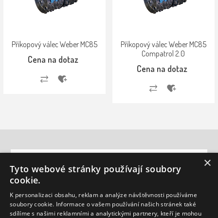
Příkopový válec Weber MC85
Příkopový válec Weber MC85
Compatrol 2.0
Cena na dotaz
Cena na dotaz
INFORMACE
×
Tyto webové stránky používají soubory
cookie.
ZÁKAZNICKÁ PODPORA
K personalizaci obsahu, reklam a analýze návštěvnosti používáme
MŮJ ÚČET
soubory cookie. Informace o vašem používání našich stránek také
sdílíme s našimi reklamními a analytickými partnery, kteří je mohou