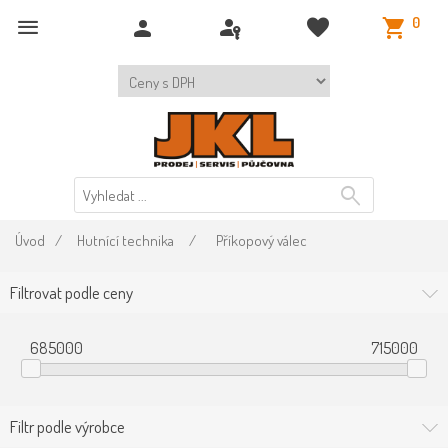
0
Úvod
/
Hutnící technika
/
Příkopový válec
Filtrovat podle ceny
685000
715000
Filtr podle výrobce