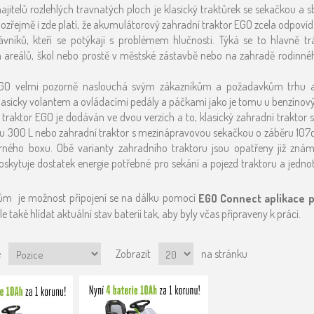
itelů rozlehlých travnatých ploch je klasický traktůrek se sekačkou a
ozřejmě i zde platí, že akumulátorový zahradní traktor EGO zcela odpoví
ávníků, kteří se potýkají s problémem hlučnosti. Týká se to hlavně 
 areálů, škol nebo prostě v městské zástavbě nebo na zahradě rodinn
GO velmi pozorně naslouchá svým zákazníkům a požadavkům trhu a př
asicky volantem a ovládacími pedály a páčkami jako je tomu u benzínovýc
traktor EGO je dodáván ve dvou verzích a to, klasický zahradní trakto
u 300 L nebo zahradní traktor s mezinápravovou sekačkou o záběru 107
rného boxu. Obě varianty zahradního traktoru jsou opatřeny již zn
oskytuje dostatek energie potřebné pro sekání a pojezd traktoru a jednot
jům je možnost připojení se na dálku pomocí
EGO Connect aplikace 
le také hlídat aktuální stav baterií tak, aby byly včas připraveny k práci.
e
Zobrazit
na stránku