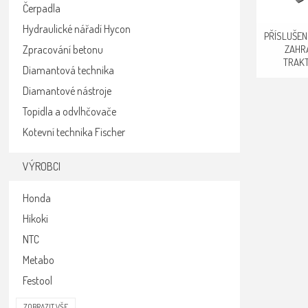
Čerpadla
Hydraulické nářadí Hycon
PŘÍSLUŠEN
ZAHR
Zpracování betonu
TRAK
Diamantová technika
Diamantové nástroje
Topidla a odvlhčovače
Kotevní technika Fischer
VÝROBCI
Honda
Hikoki
NTC
Metabo
Festool
ZOBRAZIT VŠE