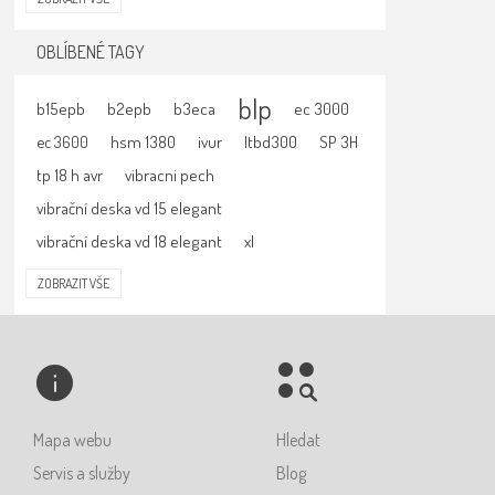
OBLÍBENÉ TAGY
blp
b15epb
b2epb
b3eca
ec 3000
hsm 1380
ivur
ltbd300
SP 3H
ec 3600
tp 18 h avr
vibracni pech
vibrační deska vd 15 elegant
vibrační deska vd 18 elegant
xl
ZOBRAZIT VŠE
Mapa webu
Hledat
Servis a služby
Blog