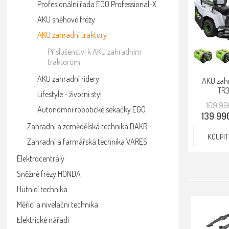
Profesionální řada EGO Professional-X
AKU sněhové frézy
AKU zahradní traktory
Příslušenství k AKU zahradním
traktorům
AKU zahradní ridery
AKU zahr
TR
Lifestyle - životní styl
169 99
Autonomní robotické sekačky EGO
139 99
Zahradní a zemědělská technika DAKR
KOUPIT
Zahradní a farmářská technika VARES
Elektrocentrály
Sněžné frézy HONDA
Hutnící technika
Měřící a nivelační technika
Elektrické nářadí