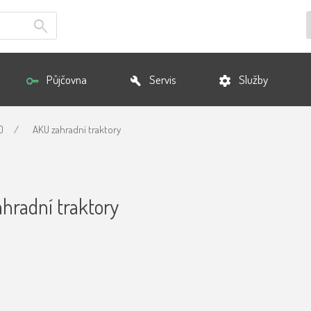
Půjčovna
Servis
Služby
O
/
AKU zahradní traktory
hradní traktory