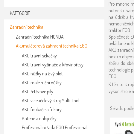
Pro mnoho maj
nutností. Sam
KATEGORIE
na údržbu tr
nemocničních
Zahradní technika
traktor EGO.
Zahradní technika HONDA
Společnost E
ovládaného kl
Akumulátorová zahradní technika EGO
AKU zahradní 
AKU travní sekačky
boxu o objem
sběru do sbě
AKU travní vyžínače a křovinořezy
technologie p
AKU nůžky na živý plot
EGO.
AKU malé ruční nůžky
K těmto stro
výkon stroje a
AKU řetězové pily
AKU víceúčelový stroj Multi-Tool
Seřadit podl
AKU foukače a fukary
Baterie a nabíječky
Profesionální řada EGO Professional