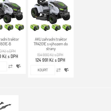
adní traktor
AKU zahradní traktor
3801E-B
TR4201E s výhozem do
strany
0 Kč s DPH
154 990 Kč s DPH
0 Kč s DPH
124 991 Kč s DPH
KOUPIT