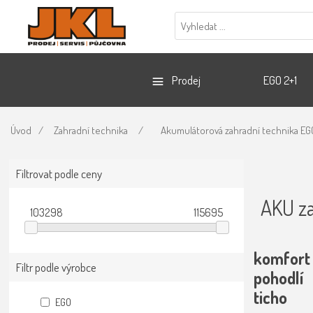
Prodej
EGO 2+1
Úvod
/
Zahradní technika
/
Akumulátorová zahradní technika EG
Filtrovat podle ceny
AKU za
103298
115695
komfort
Filtr podle výrobce
pohodlí
ticho
EGO