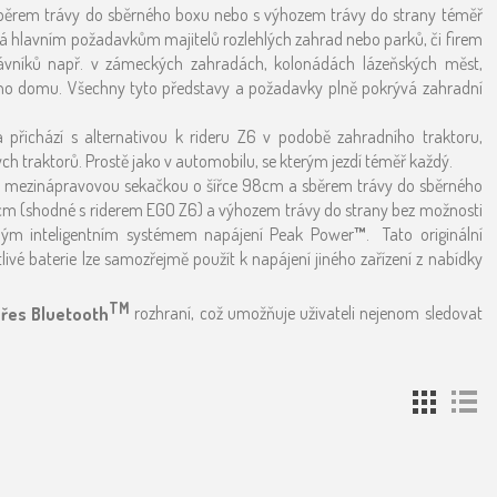
 sběrem trávy do sběrného boxu nebo s výhozem trávy do strany téměř
dá hlavním požadavkům majitelů rozlehlých zahrad nebo parků, či firem
trávníků např. v zámeckých zahradách, kolonádách lázeňských měst,
ého domu. Všechny tyto představy a požadavky plně pokrývá zahradní
ichází s alternativou k rideru Z6 v podobě zahradního traktoru,
h traktorů. Prostě jako v automobilu, se kterým jezdí téměř každý.
r s mezinápravovou sekačkou o šířce 98cm a sběrem trávy do sběrného
cm (shodné s riderem EGO Z6) a výhozem trávy do strany bez možnosti
ámým inteligentním systémem napájení
Peak Power
™
. Tato originální
livé baterie lze samozřejmě použít k napájení jiného zařízení z nabídky
TM
přes Bluetooth
rozhraní, což umožňuje uživateli nejenom sledovat