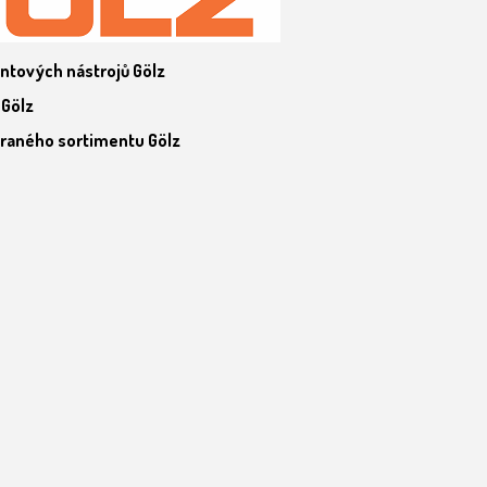
ntových nástrojů Gölz
 Gölz
raného sortimentu Gölz