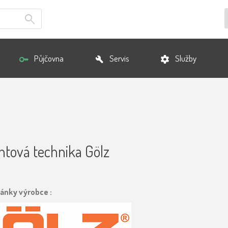
Půjčovna
Servis
Služby
tová technika Gölz
ránky výrobce :