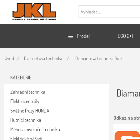
Prodej
EGO 2+1
Úvod
/
Diamantová technika
/
Diamantová technika Gölz
KATEGORIE
Diaman
Zahradní technika
Elektrocentrály
Sněžné frézy HONDA
Odkaz na st
Hutnící technika
Měřící a nivelační technika
Elektrické nářadí