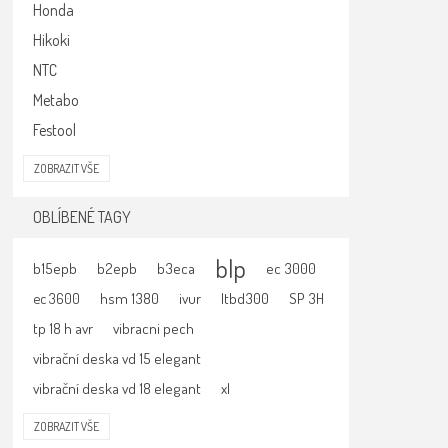
Honda
Hikoki
NTC
Metabo
Festool
ZOBRAZIT VŠE
OBLÍBENÉ TAGY
blp
b15epb
b2epb
b3eca
ec 3000
hsm 1380
ivur
ltbd300
SP 3H
ec 3600
tp 18 h avr
vibracni pech
vibrační deska vd 15 elegant
vibrační deska vd 18 elegant
xl
ZOBRAZIT VŠE