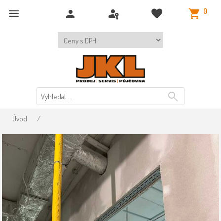
0
Úvod
/