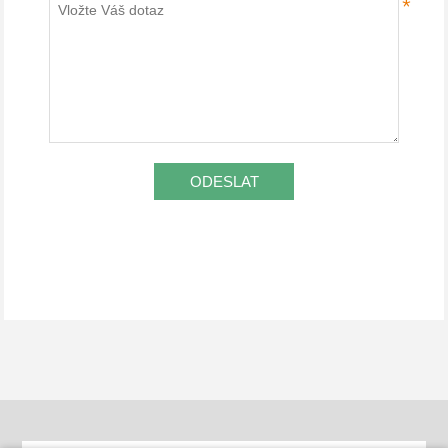
*
ODESLAT