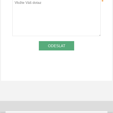
*
ODESLAT