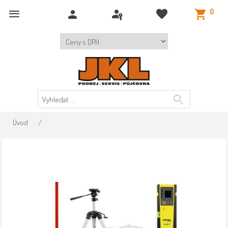
0
Úvod
/