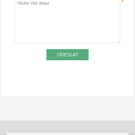
*
ODESLAT