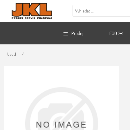
Prodej
EGO 2+1
Úvod
/