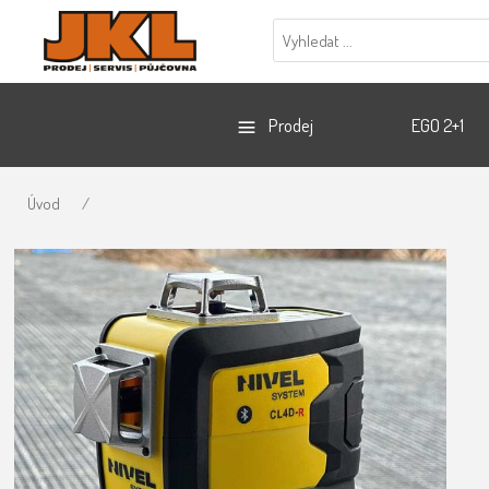
Prodej
EGO 2+1
Úvod
/