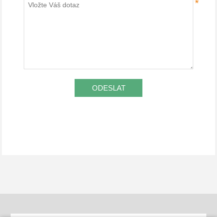
*
ODESLAT