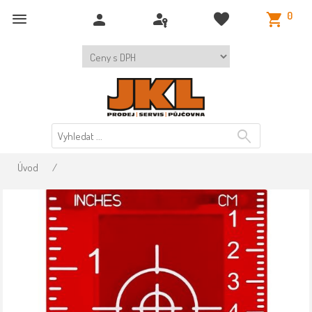
0
Úvod
/