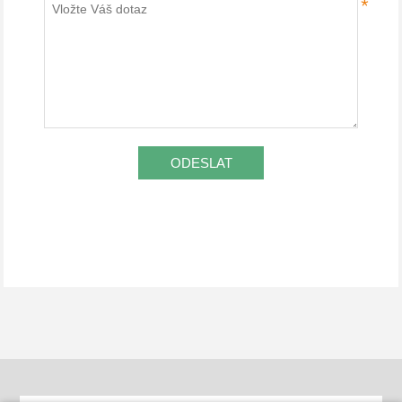
*
ODESLAT