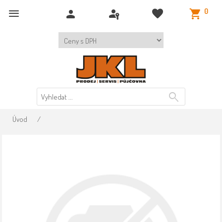
0
Úvod
/