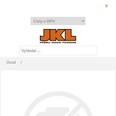
0
Úvod
/