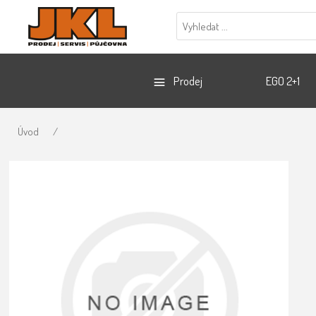
Prodej
EGO 2+1
Úvod
/