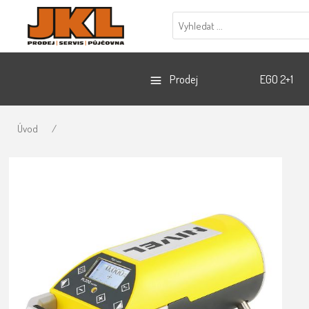
Prodej
EGO 2+1
Úvod
/