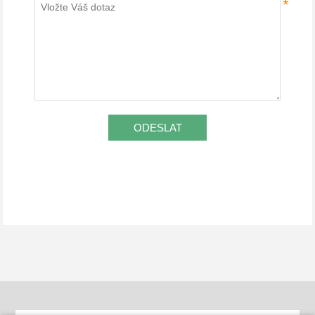
*
ODESLAT