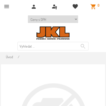
0
Úvod
/