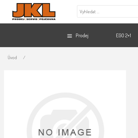
Prodej
EGO 2+1
Úvod
/