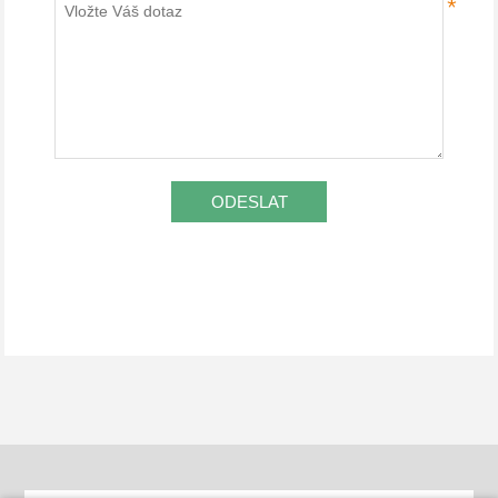
*
ODESLAT