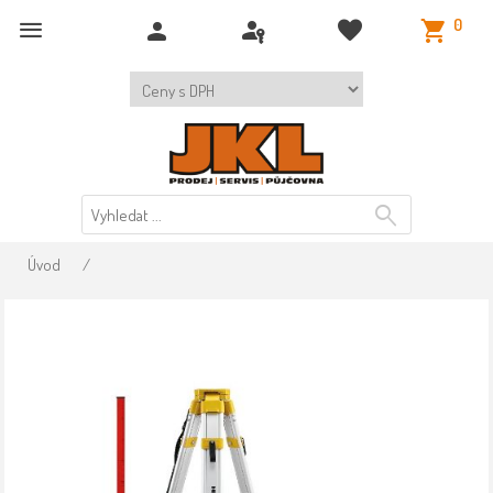
0
Úvod
/