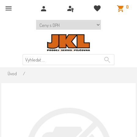
0
Úvod
/