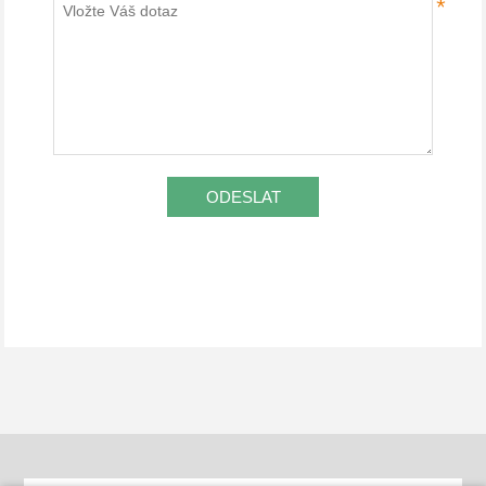
*
ODESLAT