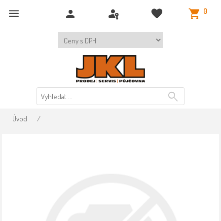
0
Úvod
/