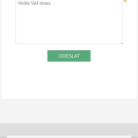
*
ODESLAT