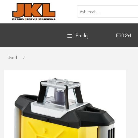
Prodej
EGO 2+1
Úvod
/