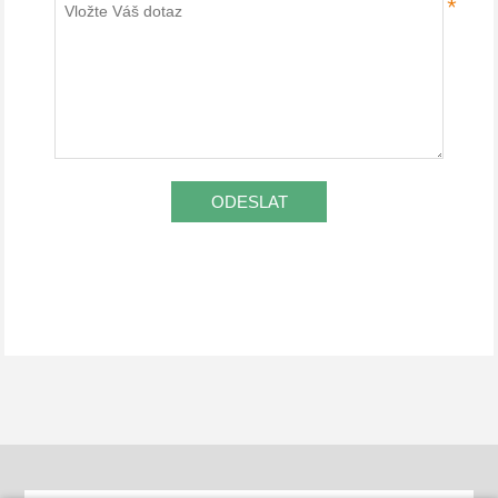
*
ODESLAT