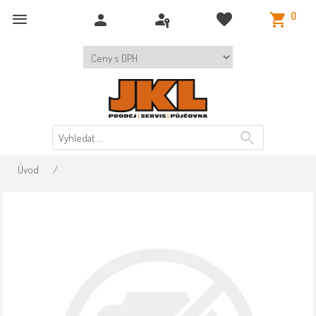
0
Úvod
/