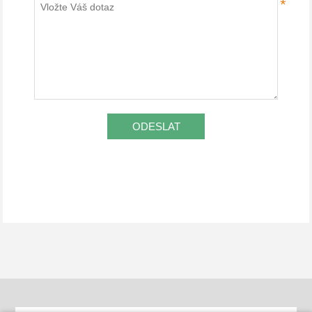
*
ODESLAT