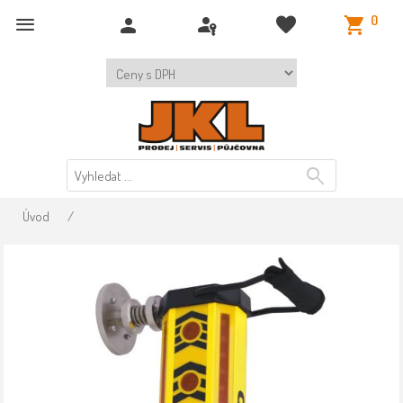
0
Úvod
/