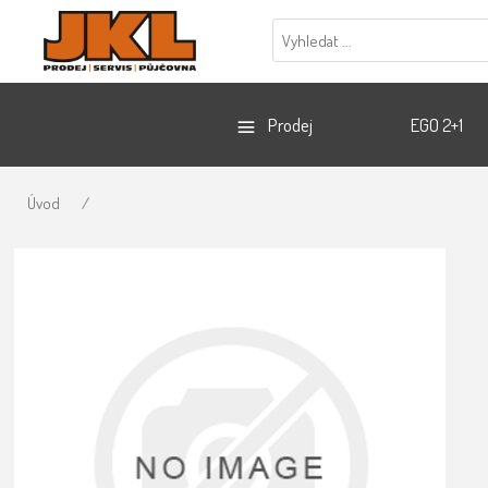
Prodej
EGO 2+1
Úvod
/