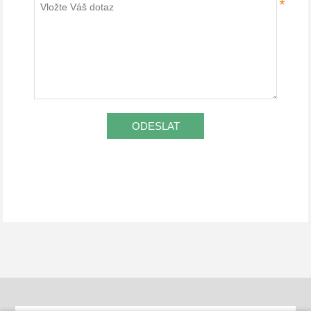
*
ODESLAT