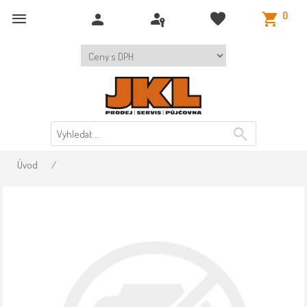
0
Úvod
/