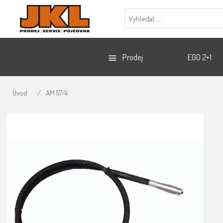
Prodej
EGO 2+1
Úvod
/
AM 57/4