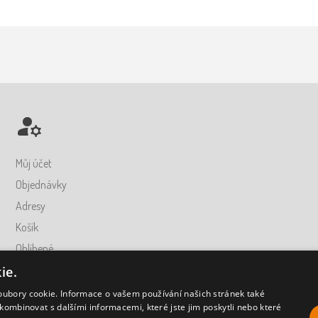
Můj účet
Objednávky
Adresy
Košík
Oblíbené
ie.
oubory cookie. Informace o vašem používání našich stránek také
kombinovat s dalšími informacemi, které jste jim poskytli nebo které