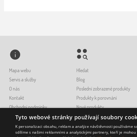
Mapa webu
Hledat
Servis a služby
Blog
O nás
Poslední zobrazené produkty
Kontakt
Produkty k porovnání
Obchodní podmínky
Nové produkty
Ochrana osobních údajů GDPR
Tyto webové stránky používají soubory cook
Napište nám
K personalizaci obsahu, reklam a analýze návštěvnosti používáme s
sdílíme s našimi reklamními a analytickými partnery, kteří je mohou 