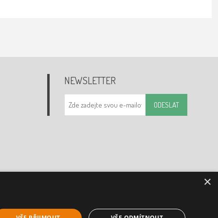
NEWSLETTER
ODESLAT
×
VŠE PŘIJMOUT
VŠE ODMÍTNOUT