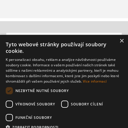
INFORMACE
×
Tyto webové stránky používají soubory
cookie.
ZÁKAZNICKÁ PODPORA
K personalizaci obsahu, reklam a analýze návštěvnosti používáme
soubory cookie. Informace o vašem používání našich stránek také
MŮJ ÚČET
sdílíme s našimi reklamními a analytickými partnery, kteří je mohou
kombinovat s dalšími informacemi, které jste jim poskytli nebo které
shromáždili při vašem používání jejich služeb.
Více informací
NEWSLETTER
NEZBYTNĚ NUTNÉ SOUBORY
ODESLAT
VÝKONOVÉ SOUBORY
SOUBORY CÍLENÍ
FUNKČNÍ SOUBORY
ZOBRAZIT PODROBNOSTI