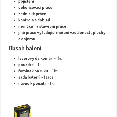
pojištění
dokončovací práce
zednické práce
kontrola a dohled
montážní a stavební práce
jiné práce vyžadující měření vzdálenosti, plochy
a objemu
Obsah balení
laserový dálkoměr
– 1 ks
pouzdro
– 1 ks
řemínek na ruku
– 1 ks
sada baterií
– 1 sada
návod k použití
– 1 ks