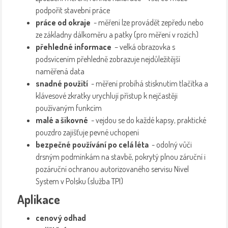
podpořit stavební práce
práce od okraje
- měření lze provádět zepředu nebo
ze základny dálkoměru a patky (pro měření v rozích)
přehledné informace
– velká obrazovka s
podsvícením přehledně zobrazuje nejdůležitější
naměřená data
snadné použití
- měření probíhá stisknutím tlačítka a
klávesové zkratky urychlují přístup k nejčastěji
používaným funkcím
malé a šikovné
- vejdou se do každé kapsy, praktické
pouzdro zajišťuje pevné uchopení
bezpečné používání po celá léta
- odolný vůči
drsným podmínkám na stavbě, pokrytý plnou záruční i
pozáruční ochranou autorizovaného servisu Nivel
System v Polsku (služba TPI)
Aplikace
cenový odhad