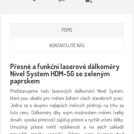
POPIS
KONTAKTUJTE NÁS
Přesné a funkční laserové dálkoměry
Nivel System HDM-5G
se zeleným
paprskem
Představujeme řadu laserových dálkoměrů Nivel System,
které jsou ideální pro měření během všech stavebních prací.
Jedná se o skupinu nejlepších měřicích přístrojů na trhu za
tuto cenu. Dálkoměry díky svým možnostem měření (velký
dosah, vysoká přesnost) zajišťují přesné a rychlé určení délky.
Umožňují přesně měřit vzdálenosti a na jejich základě
provádět mnoho výpočtů. Zelený, jasný laserový bod