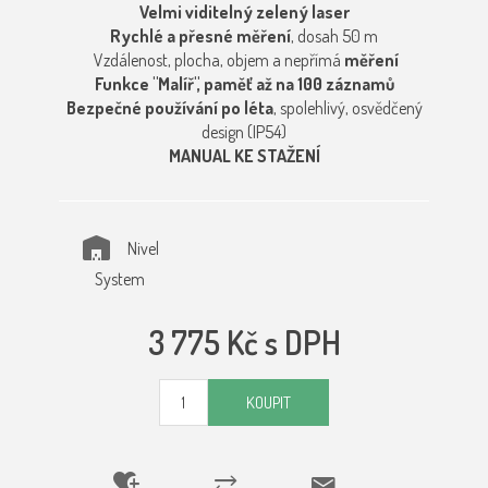
Velmi viditelný zelený laser
Rychlé a přesné měření
, dosah 50 m
Vzdálenost, plocha, objem a nepřímá
měření
Funkce "Malíř", paměť až na 100 záznamů
Bezpečné používání po léta
, spolehlivý, osvědčený
design (IP54)
MANUAL KE STAŽENÍ
Nivel
System
3 775 Kč s DPH
KOUPIT