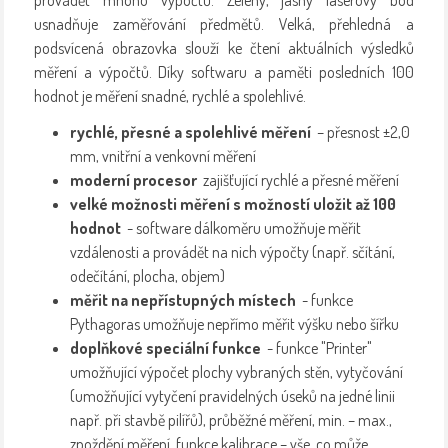
usnadňuje zaměřování předmětů. Velká, přehledná a
podsvícená obrazovka slouží ke čtení aktuálních výsledků
měření a výpočtů. Díky softwaru a paměti posledních 100
hodnot je měření snadné, rychlé a spolehlivé.
rychlé, přesné a spolehlivé měření
– přesnost ±2,0
mm, vnitřní a venkovní měření
moderní procesor
zajišťující rychlé a přesné měření
velké možnosti měření s možností uložit až 100
hodnot
- software dálkoměru umožňuje měřit
vzdálenosti a provádět na nich výpočty (např. sčítání,
odečítání, plocha, objem)
měřit na nepřístupných místech
- funkce
Pythagoras umožňuje nepřímo měřit výšku nebo šířku
doplňkové speciální funkce
- funkce "Printer"
umožňující výpočet plochy vybraných stěn, vytyčování
(umožňující vytyčení pravidelných úseků na jedné linii
např. při stavbě pilířů), průběžné měření, min. – max.,
zpoždění měření, funkce kalibrace – vše, co může