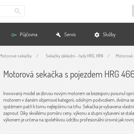
Půjčovna
Servis
Služby
Motorové sekačky
/
Sekačky základní - řady HRG, HRN
/
Motorová 
Motorová sekačka s pojezdem HRG 46
Inovovaný model se zbrusu novým motorem se bezesporu posunul oproti
motorem v daném objemové kategorii, odolným podvozkem, dvěma se
systémem patří k tomu nejlepšímu na trhu. Sekačka je vybavena vlastn
zapnout. Díky skvělému poměru ceny, výkonu a stupni vybavení se stal
výkonem je určena na spolehlivou údržbu profesionální úrovně jak rovný