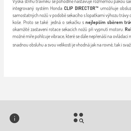
Výška střihu trávníku se pohodlně nastavuje rozměrnou pákou sam
integrovaný systém Honda
CLIP DIRECTOR™
umožňuje obsluz
samostatných nožů v podobě sekacího s lopatkami výhozu trávy d
koše. Proto se také jedná o sekačku s
nejlepším sběrem trá
okamžité zastavení rotace sekacích nožů při vypnutí motoru.
Ro
možné míře pohlcuje vibrace, které se dále nepřenáší na ovládací
snadnou obsluhu a svou velikostí je vhodná jak na rovné, tak i svaž