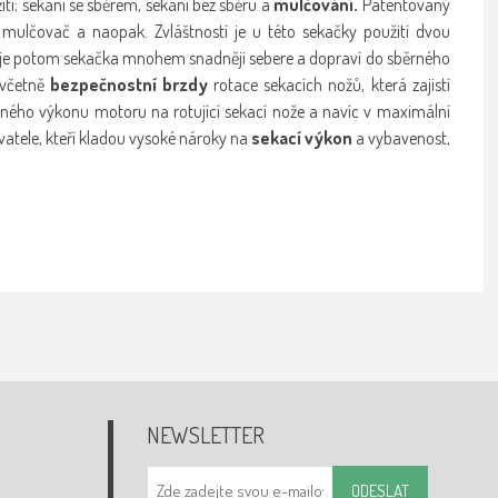
í; sekání se sběrem, sekání bez sběru a
mulčování.
Patentovaný
ulčovač a naopak. Zvláštností je u této sekačky použití dvou
y je potom sekačka mnohem snadněji sebere a dopraví do sběrného
 včetně
bezpečnostní brzdy
rotace sekacích nožů, která zajistí
ého výkonu motoru na rotující sekací nože a navíc v maximální
ivatele, kteří kladou vysoké nároky na
sekací výkon
a vybavenost,
NEWSLETTER
ODESLAT