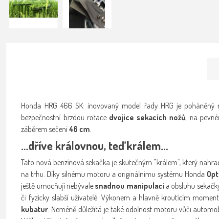
Honda HRG 466 SK: inovovaný model řady HRG je poháněný 
bezpečnostní brzdou rotace
dvojice sekacích nožů
, na pevn
záběrem sečení
46 cm
.
...dříve královnou, teď králem...
Tato nová benzínová sekačka je skutečným "králem", který nahr
na trhu. Díky silnému motoru a originálnímu systému Honda
Opt
ještě umocňují nebývale
snadnou manipulaci
a obsluhu sekačky
či fyzicky slabší uživatelé. Výkonem a hlavně kroutícím mom
kubatur
. Neméně důležitá je také odolnost motoru vůči autom