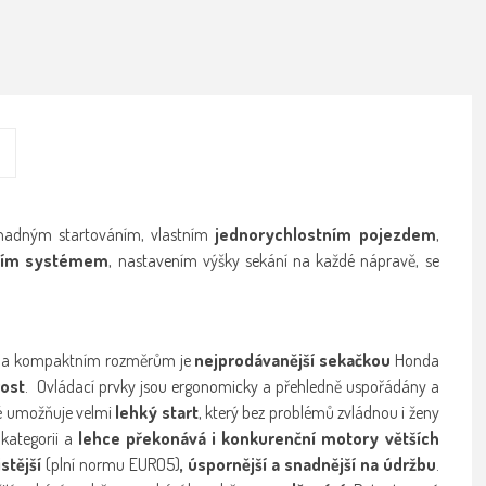
nadným startováním, vlastním
jednorychlostním pojezdem
,
cím systémem
, nastavením výšky sekání na každé nápravě, se
onu a kompaktním rozměrům je
nejprodávanější sekačkou
Honda
rost
. Ovládací prvky jsou ergonomicky a přehledně uspořádány a
é umožňuje velmi
lehký start
, který bez problémů zvládnou i ženy
kategorii a
lehce překonává i konkurenční motory větších
stější
(plní normu EURO5)
, úspornější a snadnější na údržbu
.