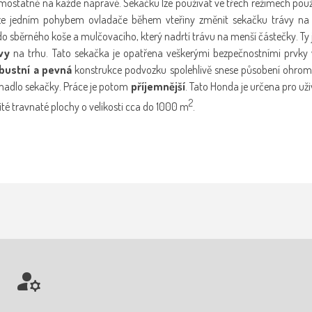
ostatně na každé nápravě. Sekačku lze používat ve třech režimech použit
e jedním pohybem ovladače během vteřiny změnit sekačku trávy na m
o sběrného koše a mulčovacího, který nadrtí trávu na menší částečky. T
vy
na trhu. Tato sekačka je opatřena veškerými bezpečnostními prvky
bustní a pevná
konstrukce podvozku spolehlivě snese působení ohromn
 madlo sekačky. Práce je potom
příjemnější
. Tato Honda je určena pro už
2
ité travnaté plochy o velikosti cca do 1000 m
.