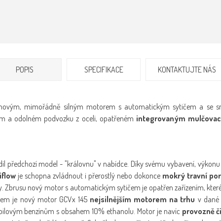
POPIS
SPECIFIKACE
KONTAKTUJTE NÁS
novým, mimořádně silným motorem s automatickým sytičem a se s
ém a odolném podvozku z oceli, opatřeném
integrovaným mulčova
adil předchozí model - "královnu" v nabídce. Díky svému vybavení, výk
iflow
je schopna zvládnout i přerostlý nebo dokonce
mokrý travní po
. Zbrusu nový motor s automatickým sytičem je opatřen zařízením, kter
entem je nový motor GCVx 145
nejsilnějším motorem na trhu
v dané 
obilovým benzínům s obsahem 10% ethanolu. Motor je navíc
provozně či