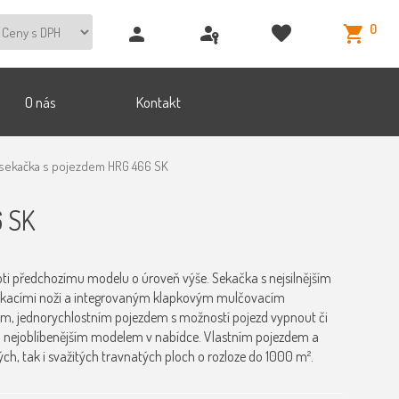
0
O nás
Kontakt
sekačka s pojezdem HRG 466 SK
6 SK
 předchozímu modelu o úroveň výše. Sekačka s nejsilnějším
kacími noži a integrovaným klapkovým mulčovacím
ím, jednorychlostním pojezdem s možností pojezd vypnout či
a nejoblíbenějším modelem v nabídce. Vlastním pojezdem a
ch, tak i svažitých travnatých ploch o rozloze do 1000 m².