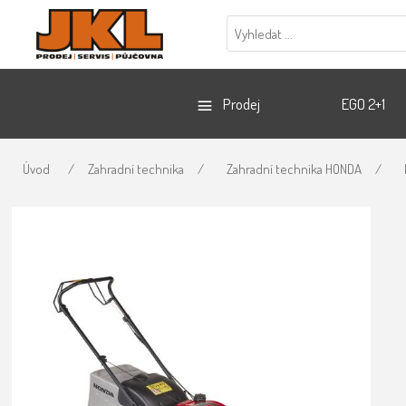
Prodej
EGO 2+1
Úvod
/
Zahradní technika
/
Zahradní technika HONDA
/