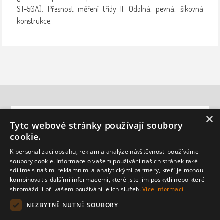
ST-50A). Přesnost měření třídy II. Odolná, pevná, šikovná
konstrukce.
INFORMACE
×
Tyto webové stránky používají soubory
cookie.
ZÁKAZNICKÁ PODPORA
K personalizaci obsahu, reklam a analýze návštěvnosti používáme
MŮJ ÚČET
soubory cookie. Informace o vašem používání našich stránek také
sdílíme s našimi reklamními a analytickými partnery, kteří je mohou
kombinovat s dalšími informacemi, které jste jim poskytli nebo které
shromáždili při vašem používání jejich služeb.
Více informací
NEWSLETTER
NEZBYTNĚ NUTNÉ SOUBORY