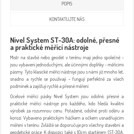
POPIS
KONTAKTUJTE NÁS
Nivel System ST-30A: odolné, přesné
a praktické měřicí nástroje
Mistr na stavbě nebo geodet v terénu mají jedno společné -
jsou vybaveni jednoduchými, ale účinnými doplňky - měřicími
pásmy. Tyto klasické měřicí nástroje jsou s námi již mnoho let,
snadno a rychle se používají – fungují perfektně za všech
podmínek a zajišťují rychlé a přesné měření.
Ocelové měřicí pásky Nivel System jsou odolné, přesné a
praktické měřicí nástroje pro každého, kdo hledá kvalitní
výrobek za rozumnou cenu. Potažené, odolné proti oděru a
korozi. Vybaveno praktickým háčkem a očkem usnadňujícím
měření v terénu. Zvláště se doporučuje pro všechny stavební a
geodetické práce. K dispozici také s 10cm startérem (ST-30A,