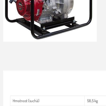
Attribute name
Attribute valu
Hmotnost (suchá)
58,5 kg