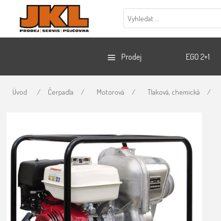
Prodej
EGO 2+1
Úvod
/
Čerpadla
/
Motorová
/
Tlaková, chemická
/