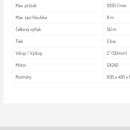
Max. průtok
1000 l/min
Max. sací hloubka
8 m
Celkový výtlak
50 m
Tlak
5 bar
Vstup / Výstup
2" (50mm)
Motor
GX240
Rozměry
695 x 495 x