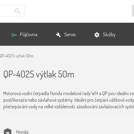
Půjčovna
Servis
Služby
QP-402S výtlak 50m
QP-402S výtlak 50m
Motorová vodní čerpadla Honda modelové řady WH a QP jsou ideální volbo
postřikovače nebo závlahové systémy. Ideální pro čerpání užitkové vody.
přečerpávání vody na velké vzdálenosti, zásobování zavlažovacích sys
Honda