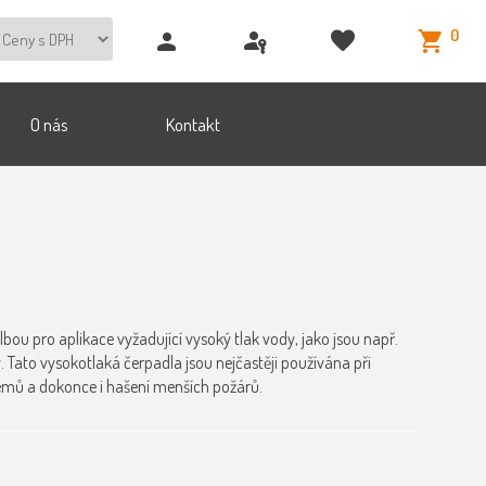
0
O nás
Kontakt
u pro aplikace vyžadující vysoký tlak vody, jako jsou např.
 Tato vysokotlaká čerpadla jsou nejčastěji používána při
témů a dokonce i hašení menších požárů.