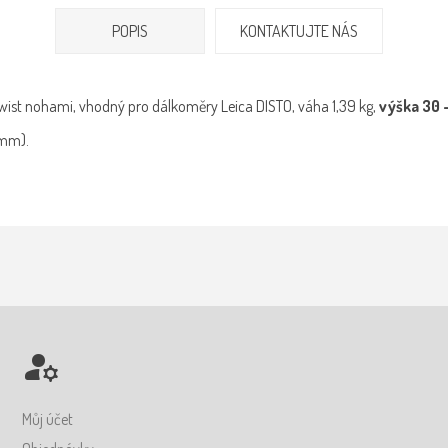
POPIS
KONTAKTUJTE NÁS
twist nohami, vhodný pro dálkoměry Leica DISTO, váha 1,39 kg,
výška 30 
 mm).
Můj účet