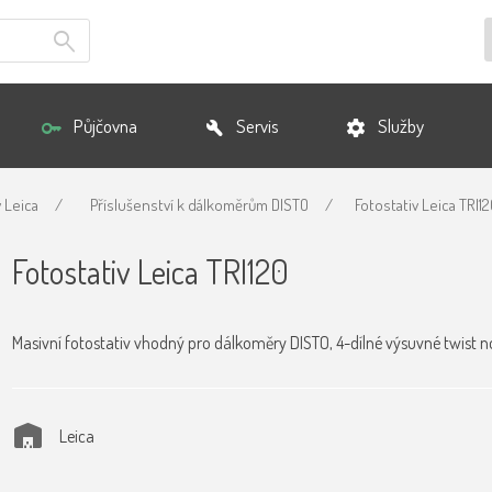
Půjčovna
Servis
Služby
 Leica
/
Příslušenství k dálkoměrům DISTO
/
Fotostativ Leica TRI1
Fotostativ Leica TRI120
Masivní fotostativ vhodný pro dálkoměry DISTO, 4-dílné výsuvné twist 
Leica