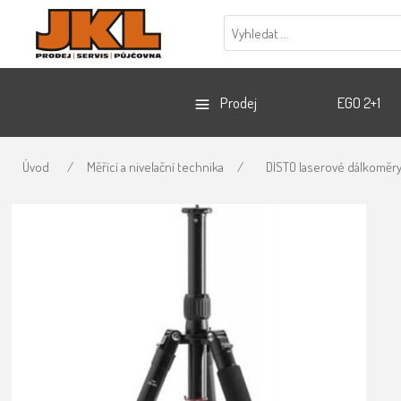
Prodej
EGO 2+1
Úvod
/
Měřící a nivelační technika
/
DISTO laserové dálkoměry