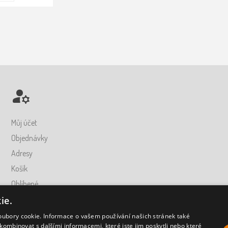
Můj účet
Objednávky
Adresy
Košík
Oblíbené
ie.
oubory cookie. Informace o vašem používání našich stránek také
kombinovat s dalšími informacemi, které jste jim poskytli nebo které