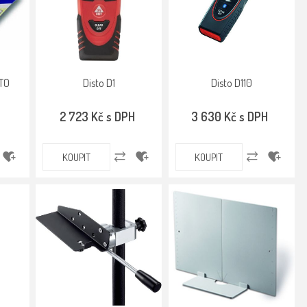
STO
Disto D1
Disto D110
2 723 Kč s DPH
3 630 Kč s DPH
KOUPIT
KOUPIT