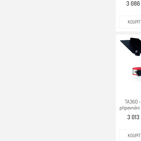
3 086
KOUPIT
TA360 -
připevnění 
3 013
KOUPIT