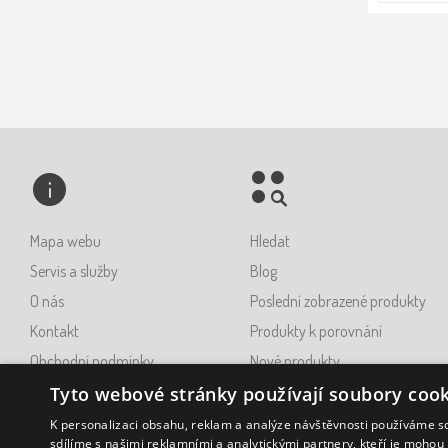
Mapa webu
Hledat
Servis a služby
Blog
O nás
Poslední zobrazené produkty
Kontakt
Produkty k porovnání
Obchodní podmínky
Nové produkty
Ochrana osobních údajů GDPR
Tyto webové stránky používají soubory cook
Napište nám
K personalizaci obsahu, reklam a analýze návštěvnosti používáme s
sdílíme s našimi reklamními a analytickými partnery, kteří je mohou 