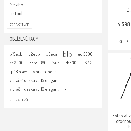
Metabo
Di
Festool
4 598
ZOBRAZIT VŠE
OBLÍBENÉ TAGY
KOUPIT
blp
b15epb
b2epb
b3eca
ec 3000
hsm 1380
ivur
ltbd300
SP 3H
ec 3600
tp 18 h avr
vibracni pech
vibrační deska vd 15 elegant
vibrační deska vd 18 elegant
xl
ZOBRAZIT VŠE
Fotostativ
otočnou
h