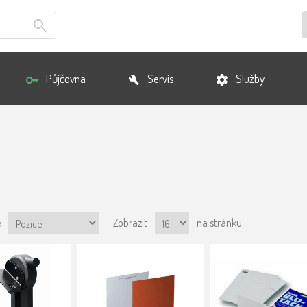
Půjčovna
Servis
Služby
e
Zobrazit
na stránku