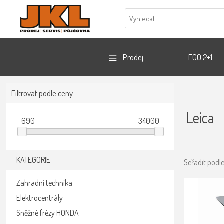
Prodej
EGO 2+1
Filtrovat podle ceny
Leica
690
34000
KATEGORIE
Seřadit podl
Zahradní technika
Elektrocentrály
Sněžné frézy HONDA