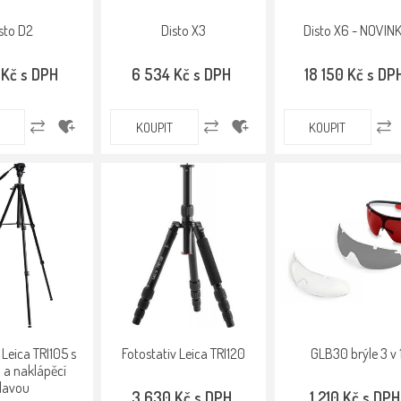
sto D2
Disto X3
Disto X6 - NOVIN
 Kč s DPH
6 534 Kč s DPH
18 150 Kč s DP
KOUPIT
KOUPIT
 Leica TRI105 s
Fotostativ Leica TRI120
GLB30 brýle 3 v 
 a naklápěcí
lavou
3 630 Kč s DPH
1 210 Kč s DPH