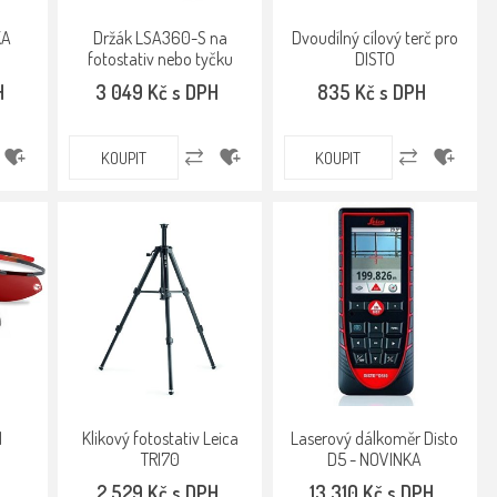
KA
Držák LSA360-S na
Dvoudílný cílový terč pro
fotostativ nebo tyčku
DISTO
H
3 049 Kč s DPH
835 Kč s DPH
KOUPIT
KOUPIT
1
Klikový fotostativ Leica
Laserový dálkoměr Disto
TRI70
D5 - NOVINKA
2 529 Kč s DPH
13 310 Kč s DPH